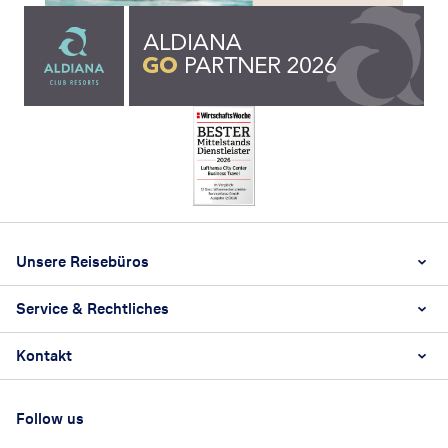
Footer
Footer navigation
Unsere Reisebüros
Service & Rechtliches
Über uns
Bad Hersfeld
Kontakt
Impressum
Fulda
AGBs
Lauterbach
Kontaktformular
Datenschutz
Follow us
WhatsApp