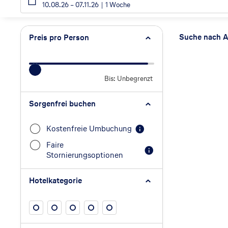
10.08.26
–
07.11.26
1 Woche
Such
Suche nach A
Preis pro Person
Bis: Unbegrenzt
Preis pro Person
Sorgenfrei buchen
Kostenfreie Umbuchung
Faire
Stornierungsoptionen
Hotelkategorie