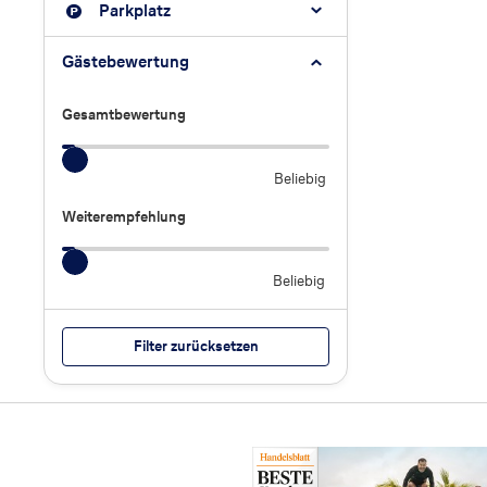
Parkplatz
Gästebewertung
Gesamtbewertung
Gesamtbewertung
Beliebig
Weiterempfehlung
Weiterempfehlung
Beliebig
Filter zurücksetzen